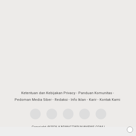
Ketentuan dan Kebijakan Privacy
Panduan Komunitas
Pedoman Media Siber
Redaksi
Info Iklan
Karir
Kontak Kami
Copyright @2026 KARANGTARUNANEWS.COM |
BERITA DALAM GENGGAMAN ANAK MUDA