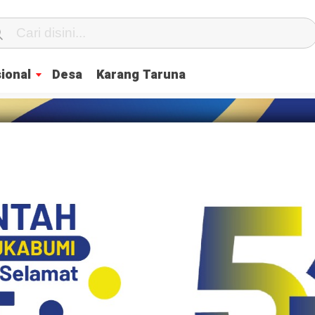
ional
Desa
Karang Taruna