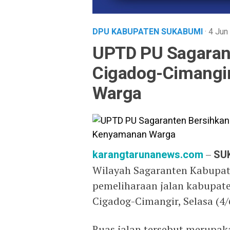
DPU KABUPATEN SUKABUMI
· 4 Ju
UPTD PU Sagarant
Cigadog-Cimangi
Warga
karangtarunanews.com
–
SU
Wilayah Sagaranten Kabupat
pemeliharaan jalan kabupat
Cigadog-Cimangir, Selasa (4/
Ruas jalan tersebut merupak