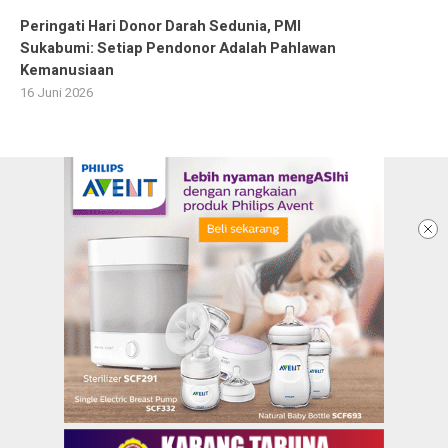
Peringati Hari Donor Darah Sedunia, PMI
Sukabumi: Setiap Pendonor Adalah Pahlawan
Kemanusiaan
16 Juni 2026
Ketentuan dan Kebijakan Privacy
Panduan Komunitas
Pedoman Media Siber
Redaksi
Info Iklan
Karir
Kontak Kami
Copyright @2026 KARANGTARUNANEWS.COM |
BERITA DALAM GENGGAMAN ANAK MUDA
All Rights Reserved