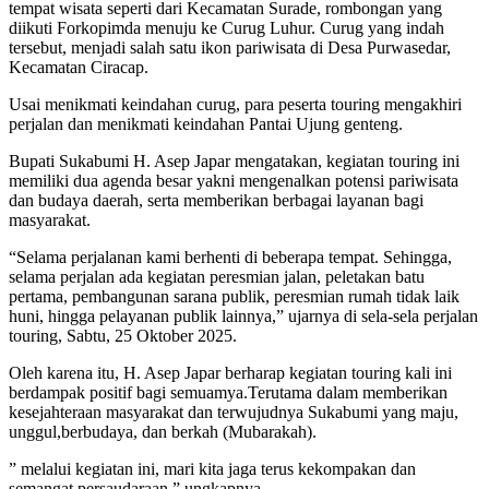
tempat wisata seperti dari Kecamatan Surade, rombongan yang
diikuti Forkopimda menuju ke Curug Luhur. Curug yang indah
tersebut, menjadi salah satu ikon pariwisata di Desa Purwasedar,
Kecamatan Ciracap.
Usai menikmati keindahan curug, para peserta touring mengakhiri
perjalan dan menikmati keindahan Pantai Ujung genteng.
Bupati Sukabumi H. Asep Japar mengatakan, kegiatan touring ini
memiliki dua agenda besar yakni mengenalkan potensi pariwisata
dan budaya daerah, serta memberikan berbagai layanan bagi
masyarakat.
“Selama perjalanan kami berhenti di beberapa tempat. Sehingga,
selama perjalan ada kegiatan peresmian jalan, peletakan batu
pertama, pembangunan sarana publik, peresmian rumah tidak laik
huni, hingga pelayanan publik lainnya,” ujarnya di sela-sela perjalan
touring, Sabtu, 25 Oktober 2025.
Oleh karena itu, H. Asep Japar berharap kegiatan touring kali ini
berdampak positif bagi semuamya.Terutama dalam memberikan
kesejahteraan masyarakat dan terwujudnya Sukabumi yang maju,
unggul,berbudaya, dan berkah (Mubarakah).
” melalui kegiatan ini, mari kita jaga terus kekompakan dan
semangat persaudaraan,” ungkapnya.