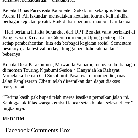
Kepala Dinas Pariwisata Kabupaten Sukabumi sekaligus Panitia
Acara, H. Ali Iskandar, mengatakan kegiatan touring kali ini diisi
berbagai kegiatan positif. Baik di hari pertama maupun hari kedua.
“Hari pertama ini kita berangkat dari UPT Benglat yang berlokasi di
Pangleseran, Kecamatan Cikembar menuju Ujung genteng. Di
setiap pemberhentian, kita ada berbagai kegiatan sosial. Sementara
besoknya, ada festival budaya hingga bersih-bersih pantai,”
bebernya.
Kepala Desa Parakanlima, Mirwanda Yamami, mengaku berbahagia
di momen Touring Ngabumi Sesion 4 Kanya’ah ka Rahayat,
Mubela ka Lemah Cai Sukabumi. Pasalnya, di momen itu, ruas
Jalan Pangleseran-Cibatu telah diresmikan dan dapat diakses
masyarakat.
“Terima kasih pak bupati telah merealisasikan perbaikan jalan ini.
Sehingga aktifitas warga kembali lancar setelah jalan selesai dicor,”
ungkapnya.
RED/TIM
Facebook Comments Box