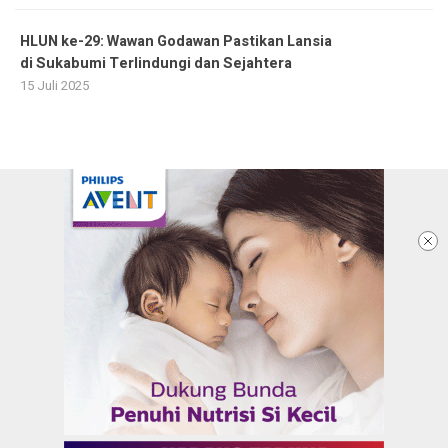
HLUN ke-29: Wawan Godawan Pastikan Lansia
di Sukabumi Terlindungi dan Sejahtera
15 Juli 2025
Ketentuan dan Kebijakan Privacy
Panduan Komunitas
Pedoman Media Siber
Redaksi
Info Iklan
Karir
Kontak Kami
Copyright @2026 KARANGTARUNANEWS.COM |
BERITA DALAM GENGGAMAN ANAK MUDA