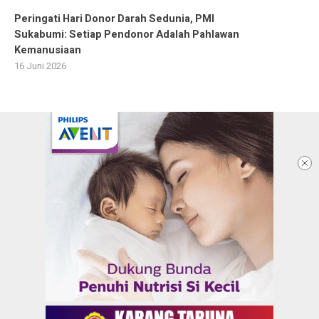
Peringati Hari Donor Darah Sedunia, PMI
Sukabumi: Setiap Pendonor Adalah Pahlawan
Kemanusiaan
16 Juni 2026
Ketentuan dan Kebijakan Privacy
Panduan Komunitas
Pedoman Media Siber
Redaksi
Info Iklan
Karir
Kontak Kami
Copyright @2026 KARANGTARUNANEWS.COM |
BERITA DALAM GENGGAMAN ANAK MUDA
All Rights Reserved