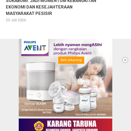
SUKABUMI: JADI MOMENTUM KEBANGKITAN
EKONOMI DAN KESEJAHTERAAN
MASYARAKAT PESISIR
23 Juli 2026
Ketentuan dan Kebijakan Privacy
Panduan Komunitas
Pedoman Media Siber
Redaksi
Info Iklan
Karir
Kontak Kami
Copyright @2026 KARANGTARUNANEWS.COM |
BERITA DALAM GENGGAMAN ANAK MUDA
All Rights Reserved