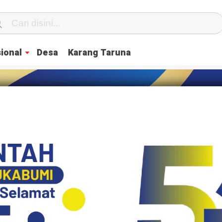
ional
Desa
Karang Taruna