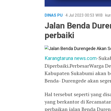
DINAS PU
· 4 Jul 2023
00:53
WIB
·
kur
Jalan Benda Dure
perbaiki
Karangtaruna news.com
-Suka
Diperbaiki.PerbesarWarga D
Kabupaten Sukabumi akan ber
Benda- Durengede akan sege
Hal tersebut seperti yang d
yang berkantor di Kecamata
perbaikan jalan Benda Duren