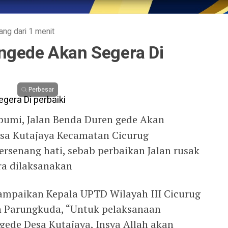
ang dari 1 menit
ngede Akan Segera Di
Perbesar
bumi, Jalan Benda Duren gede Akan
esa Kutajaya Kecamatan Cicurug
senang hati, sebab perbaikan Jalan rusak
ra dilaksanakan
isampaikan Kepala UPTD Wilayah III Cicurug
n Parungkuda, “Untuk pelaksanaan
gede Desa Kutajaya, Insya Allah akan