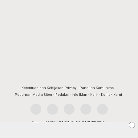
Ketentuan dan Kebijakan Privacy
Panduan Komunitas
Pedoman Media Siber
Redaksi
Info Iklan
Karir
Kontak Kami
Copyright @2026 KARANGTARUNANEWS.COM |
BERITA DALAM GENGGAMAN ANAK MUDA
All Rights Reserved