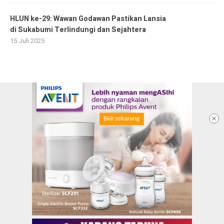
HLUN ke-29: Wawan Godawan Pastikan Lansia
di Sukabumi Terlindungi dan Sejahtera
15 Juli 2025
Ketentuan dan Kebijakan Privacy
Panduan Komunitas
Pedoman Media Siber
Redaksi
Info Iklan
Karir
Kontak Kami
Copyright @2026 KARANGTARUNANEWS.COM |
BERITA DALAM GENGGAMAN ANAK MUDA